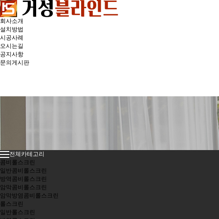
회사소개
설치방법
시공사례
오시는길
공지사항
문의게시판
전체카테고리
콤비롤스크린
일반콤비롤스크린
방역콤비롤스크린
암막콤비롤스크린
암막방염콤비롤스크린
롤스크린
일반롤스크린