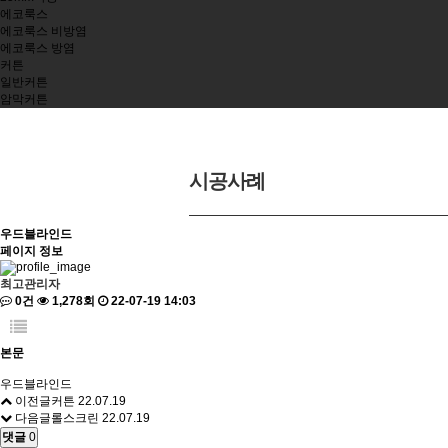
에코룩스
에코룩스 비방염
에코룩스 방염
커튼
일반커튼
암막커튼
시공사례
우드블라인드
페이지 정보
최고관리자
0건
1,278회
22-07-19 14:03
본문
우드블라인드
이전글
커튼
22.07.19
다음글
롤스크린
22.07.19
댓글
0