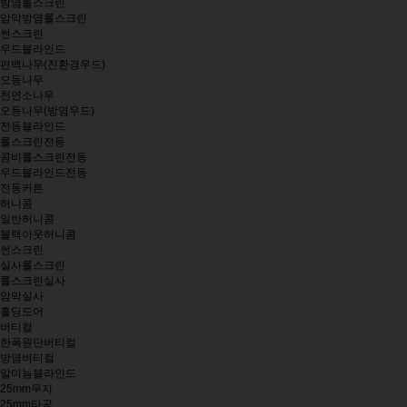
방염롤스크린
암막방염롤스크린
썬스크린
우드블라인드
편백나무(친환경우드)
오동나무
천연소나무
오동나무(방염우드)
전동블라인드
롤스크린전동
콤비롤스크린전동
우드블라인드전동
전동커튼
허니콤
일반허니콤
블랙아웃허니콤
썬스크린
실사롤스크린
롤스크린실사
암막실사
홀딩도어
버티컬
한폭원단버티컬
방염버티컬
알미늄블라인드
25mm무지
25mm타공