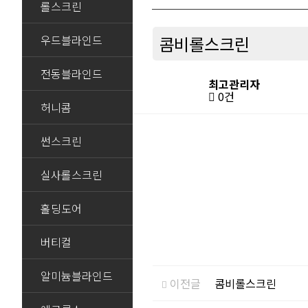
롤스크린
우드블라인드
콤비롤스크린
전동블라인드
최고관리자
0건
허니콤
썬스크린
실사롤스크린
홀딩도어
버티컬
알미늄블라인드
이전글
콤비롤스크린